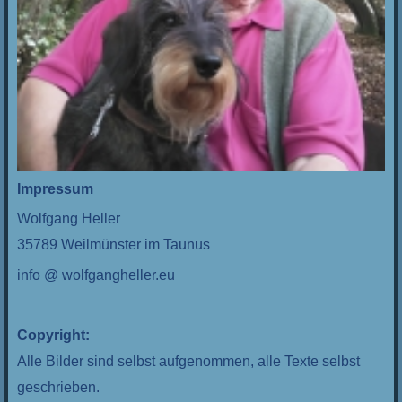
Impressum
Wolfgang Heller
35789 Weilmünster im Taunus
info @ wolfgangheller.eu
Copyright:
Alle Bilder sind selbst aufgenommen, alle Texte selbst
geschrieben.