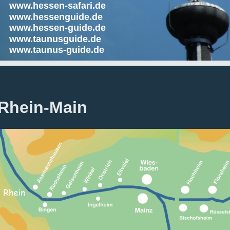
www.hessen-safari.de
www.hessenguide.de
www.hessen-guide.de
www.taunusguide.de
www.taunus-guide.de
Rhein-Main